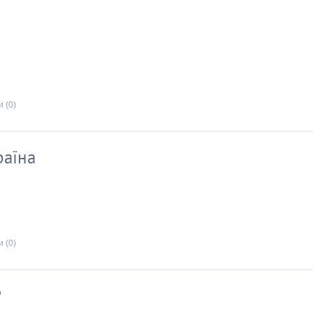
 (0)
раїна
 (0)
Р