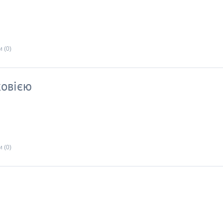
 (0)
ковією
 (0)