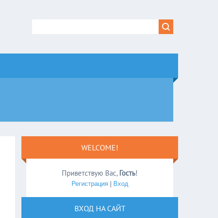
WELCOME!
Приветствую Вас
,
Гость
!
Регистрация
|
Вход
ВХОД НА САЙТ